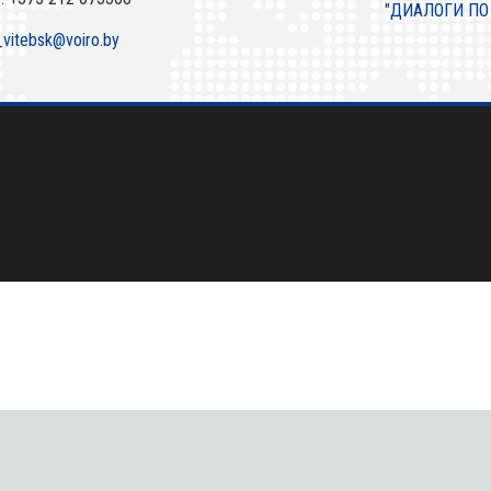
"ДИАЛОГИ ПО
_vitebsk@voiro.by