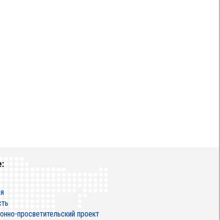
:
ия
сть
нно-просветительский проект