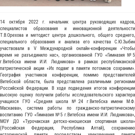
14 октября 2022 г. начальник центра руководящих кадров,
специалистов образования и инновационной деятельности
Т.В.Орехова и методист центра дошкольного, общего среднего,
специального образования и анализа его качества С.Ю.Зыбин
участвовали в V Международной онлайн-конференции «Чтобы
время не разъединило нас», организованной ГУО «Гимназия №5
г.Витебска имени И.И. Людникова» в рамках республиканской
патриотической акции «Их подвиг в памяти потомков сохраним».
География участников конференции, помимо представителей
Витебской области, была представлена различными регионами
Российской Федерации. В ходе подведения итогов конференции
высокую оценку получили работы исследовательского характера
учащихся ГУО «Средняя школа №24 г.Витебска имени М.Ф.
Маскаева», система работы по гражданско-патриотическому
воспитанию ГУО «Гимназия №5 г.Витебска имени И.И. Людникова»,
МОУ ДО «Турочакская детско-юношеская спортивная школа»
(Российская Федерация, Республика Алтай), сохранению
исторической памяти посредством увековечения памяти