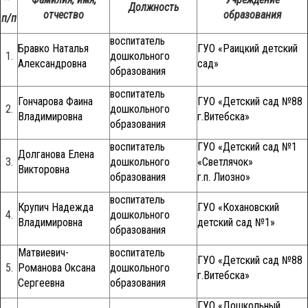
Должность
отчество
образования
п/п
воспитатель
Бравко Наталья
ГУО «Раицкий детский
1.
дошкольного
Александровна
сад»
образования
воспитатель
Гончарова Фаина
ГУО «Детский сад №88
2.
дошкольного
Владимировна
г.Витебска»
образования
воспитатель
ГУО «Детский сад №1
Долганова Елена
3.
дошкольного
«Светлячок»
Викторовна
образования
г.п. Лиозно»
воспитатель
Крупич Надежда
ГУО «Кохановский
4.
дошкольного
Владимировна
детский сад №1»
образования
Матвиевич-
воспитатель
ГУО «Детский сад №88
5.
Романова Оксана
дошкольного
г.Витебска»
Сергеевна
образования
ГУО «Дошкольный