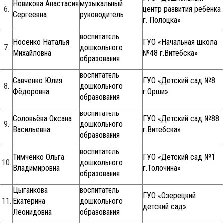
Новикова Анастасия
музыкальный
6.
центр развития ребёнка
Сергеевна
руководитель
г. Полоцка»
воспитатель
Носенко Наталья
ГУО «Начальная школа
7.
дошкольного
Михайловна
№48 г.Витебска»
образования
воспитатель
Савченко Юлия
ГУО «Детский сад №8
8.
дошкольного
Фёдоровна
г.Орши»
образования
воспитатель
Соловьёва Оксана
ГУО «Детский сад №88
9.
дошкольного
Васильевна
г.Витебска»
образования
воспитатель
Тимченко Ольга
ГУО «Детский сад №1
10.
дошкольного
Владимировна
г.Толочина»
образования
Цыганкова
воспитатель
ГУО «Озерецкий
11.
Екатерина
дошкольного
детский сад»
Леонидовна
образования