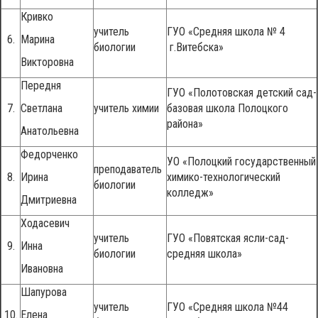
Кривко
учитель
ГУО «Средняя школа № 4
6.
Марина
биологии
г.Витебска»
Викторовна
Передня
ГУО «Полотовская детский сад-
7.
Светлана
учитель химии
базовая школа Полоцкого
района»
Анатольевна
Федорченко
УО «Полоцкий государственный
преподаватель
8.
Ирина
химико-технологический
биологии
колледж»
Дмитриевна
Ходасевич
учитель
ГУО «Повятская ясли-сад-
9.
Инна
биологии
средняя школа»
Ивановна
Шапурова
учитель
ГУО «Средняя школа №44
10.
Елена