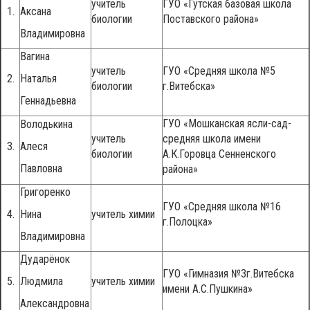
учитель
ГУО «Гутская базовая школа
1.
Аксана
биологии
Поставского района»
Владимировна
Вагина
учитель
ГУО «Средняя школа №5
2.
Наталья
биологии
г.Витебска»
Геннадьевна
ГУО «Мошканская ясли-сад-
Володькина
учитель
средняя школа имени
3.
Алеся
биологии
А.К.Горовца Сенненского
Павловна
района»
Григоренко
ГУО «Средняя школа №16
4.
Нина
учитель химии
г.Полоцка»
Владимировна
Дударёнок
ГУО «Гимназия №3г.Витебска
5.
Людмила
учитель химии
имени А.С.Пушкина»
Александровна